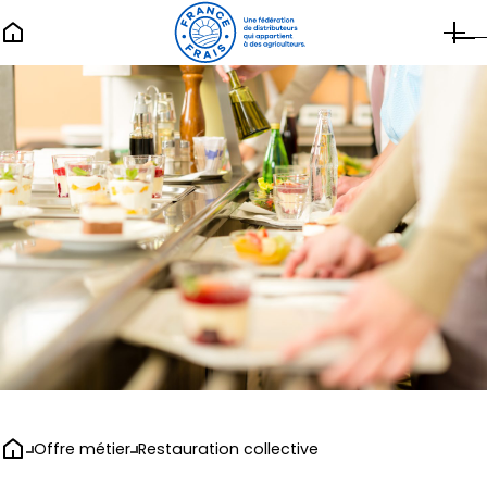
Qui sommes nous ?
Notre histoire
Groupe les Maîtres Laitiers du Cotentin
Industrie laitière
Gammes & Marques
Campagne de France
Fleur de Pré
Les Glaces de Célestine
Nos valeurs
Notre démarche RSE
Coopérative laitière
La démarche EGAlim
Offre métier
Restauration collective
Actualités