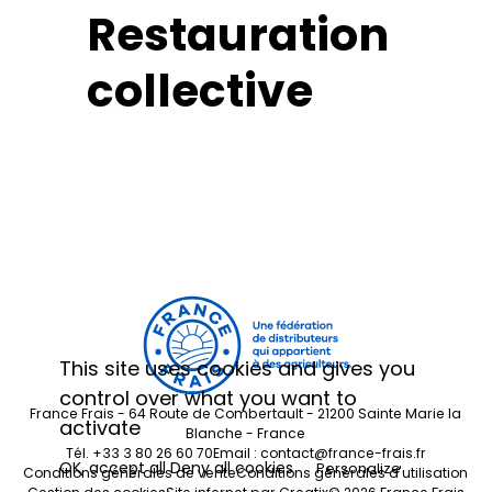
Restauration
Contact
collective
France Frais Recrute
France Frais - 64 Route
de Combertault - 21200
Sainte Marie la Blanche -
France
Tél.
+33 3 80 26 60 70
Email :
contact@france-
frais.fr
This site uses cookies and gives you
Conditions générales de
control over what you want to
vente
France Frais - 64 Route de Combertault - 21200 Sainte Marie la
Conditions générales
activate
Blanche - France
d'utilisation
Tél.
+33 3 80 26 60 70
Email :
contact@france-frais.fr
Gestion des cookies
OK, accept all
Deny all cookies
Personalize
Conditions générales de vente
Conditions générales d'utilisation
Site infernet par
Creatix