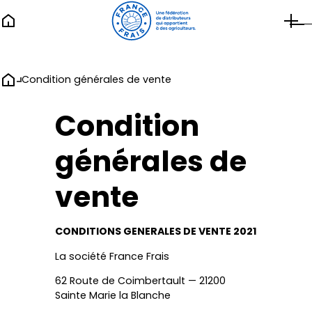
Qui sommes nous ?
Notre histoire
Groupe les Maîtres Laitiers du Cotentin
Industrie laitière
Condition générales de vente
Gammes & Marques
Condition
Campagne de France
générales de
Fleur de Pré
Les Glaces de Célestine
vente
Nos valeurs
CONDITIONS GENERALES DE VENTE 2021
Notre démarche RSE
Coopérative laitière
La société France Frais
La démarche EGAlim
62 Route de Coimbertault —
21200
Sainte Marie la Blanche
Actualités