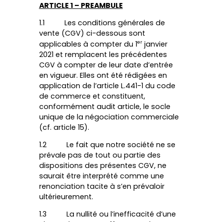
ARTICLE 1 – PREAMBULE
1.1 Les conditions générales de
Contact
vente (CGV) ci-dessous sont
er
applicables à compter du 1
janvier
France Frais Recrute
2021 et remplacent les précédentes
CGV à compter de leur date d’entrée
en vigueur. Elles ont été rédigées en
application de l’article L.441-1 du code
de commerce et constituent,
conformément audit article, le socle
France Frais - 64 Route
de Combertault - 21200
unique de la négociation commerciale
Sainte Marie la Blanche -
(cf. article 15).
France
Tél.
+33 3 80 26 60 70
1.2 Le fait que notre société ne se
Email :
contact@france-
prévale pas de tout ou partie des
frais.fr
dispositions des présentes CGV, ne
Conditions générales de
saurait être interprété comme une
vente
renonciation tacite à s’en prévaloir
Conditions générales
d'utilisation
ultérieurement.
Gestion des cookies
Site infernet par
Creatix
1.3 La nullité ou l’inefficacité d’une