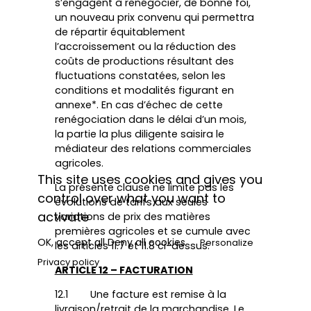
s’engagent à renégocier, de bonne foi,
un nouveau prix convenu qui permettra
de répartir équitablement
l’accroissement ou la réduction des
coûts de productions résultant des
fluctuations constatées, selon les
conditions et modalités figurant en
annexe*. En cas d’échec de cette
renégociation dans le délai d’un mois,
la partie la plus diligente saisira le
médiateur des relations commerciales
agricoles.
This site uses cookies and gives you
La présente clause ne limite pas les
control over what you want to
évolutions de tarifs aux seules
activate
variations de prix des matières
premières agricoles et se cumule avec
OK, accept all
Deny all cookies
Personalize
les articles 11.7 et 11.8 ci-dessus.
Privacy policy
ARTICLE 12 – FACTURATION
12.1 Une facture est remise à la
livraison/retrait de la marchandise. Le