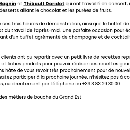
Magnin
et
Thibault Doridot
qui ont travaillé de concert,
sserts alliant le chocolat et les purées de fruits.
Actualités
 ces trois heures de démonstration, ainsi que le buffet de 
tat du travail de l’après-midi. Une parfaite occasion pour 
Contact
itant d’un buffet agrémenté de champagne et de cocktails 
France Frais Recrute
s clients ont pu repartir avec un petit livre de recettes re
 et fiches produits pour pouvoir réaliser ces recettes go
s hâte de vous revoir très prochainement pour de nouvel
aitez participer à la prochaine journée, n’hésitez pas à 
ns, ou directement par téléphone au +33 3 83 29 30 00.
France Frais - 64 Route de Combertault - 21200 Sainte Marie
la Blanche - France
 des métiers de bouche du Grand Est
Tél.
+33 3 80 26 60 70
Email :
contact@france-frais.fr
Conditions générales de vente
Conditions générales d'utilisation
Gestion des cookies
Site infernet par
Creatix
© 2026 France Frais