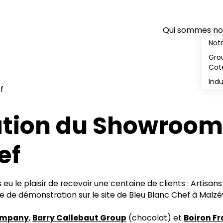
Qui sommes nous ?
Qui sommes no
Notre histoire
Groupe les Maîtres Laitiers du Cotentin
Notr
Industrie laitière
Grou
Cot
Indu
Gammes & Marques
f
Campagne de France
tion du Showroom
Fleur de Pré
Les Glaces de Célestine
ef
Nos valeurs
eu le plaisir de recevoir une centaine de clients : Artisans
Notre démarche RSE
e de démonstration sur le site de Bleu Blanc Chef à Malzév
Coopérative laitière
La démarche EGAlim
ompany
,
Barry Callebaut Group
(chocolat) et
Boiron F