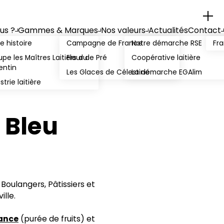
us ?
Gammes & Marques
Nos valeurs
Actualités
Contact
e histoire
Campagne de France
Notre démarche RSE
Fra
pe les Maîtres Laitiers du
Fleur de Pré
Coopérative laitière
entin
Les Glaces de Célestine
La démarche EGAlim
strie laitière
 Bleu
 Boulangers, Pâtissiers et
ille.
rance
(purée de fruits) et